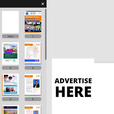
Intro
1
2
3
4
5